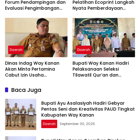
Forum Pendampingan dan
Pelatihan Ecoprint Langkah
Evaluasi Pengimbangan
Nyata Pemberdayaan
Revitalisasi Bahasa Daerah
Perempuan
Daerah
Daerah
Dinas Indag Way Kanan
Bupati Way Kanan Hadiri
Akan Minta Pertamina
Pelaksanaan Seleksi
Cabut Izin Usaha
Tilawatil Qur’an dan
Pangkalan Gas LPG 3 Kg
Pengukuhan DPD IPQAH
Nakal
Baca Juga
Bupati Ayu Asalasiyah Hadiri Gebyar
Pentas Seni dan Kreativitas PAUD Tingkat
Kabupaten Way Kanan
Daerah
September 30, 2025