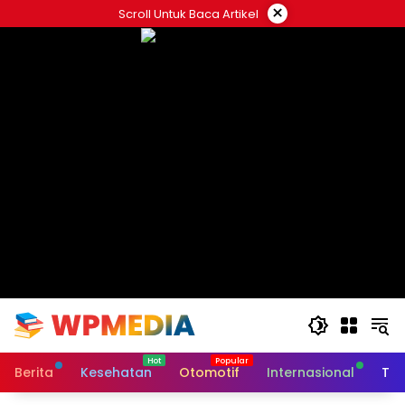
Langsung
×
Scroll Untuk Baca Artikel
ke
konten
Berita
Kesehatan
Otomotif
Internasional
Tek