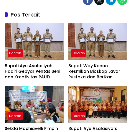
Pos Terkait
Daerah
Daerah
Bupati Ayu Asalasiyah
Bupati Way Kanan
Hadiri Gebyar Pentas Seni
Resmikan Bioskop Layar
dan Kreativitas PAUD
Pustaka dan Berikan
Tingkat Kabupaten Way
Sertifikat Apresiasi ASN
Kanan
Menulis
Daerah
Daerah
Sekda Machiavelli Pimpin
Bupati Ayu Asalasiyah: