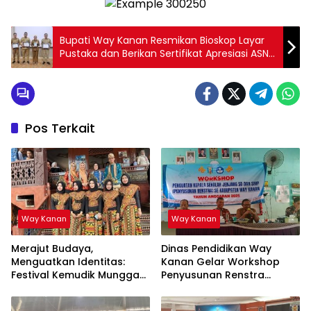
Bupati Way Kanan Resmikan Bioskop Layar
Pustaka dan Berikan Sertifikat Apresiasi ASN
Menulis
Pos Terkait
Way Kanan
Way Kanan
Merajut Budaya,
Dinas Pendidikan Way
Menguatkan Identitas:
Kanan Gelar Workshop
Festival Kemudik Munggak
Penyusunan Renstra
II Tahun 2025 Way Kanan
Sekolah