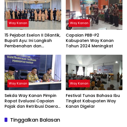
Way Kanan
Way Kanan
15 Pejabat Eselon II Dilantik,
Capaian PBB-P2
Bupati Ayu: Ini Langkah
Kabupaten Way Kanan
Pembenahan dan
Tahun 2024 Meningkat
Pemantapan Organisasi
Way Kanan
Way Kanan
Sekda Way Kanan Pimpin
Festival Tunas Bahasa Ibu
Rapat Evaluasi Capaian
Tingkat Kabupaten Way
Pajak dan Retribusi Daerah
Kanan Digelar
Triwulan III
Tinggalkan Balasan