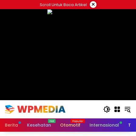
Langsung
×
Scroll Untuk Baca Artikel
ke
konten
Berita
Kesehatan
Otomotif
Internasional
Tek