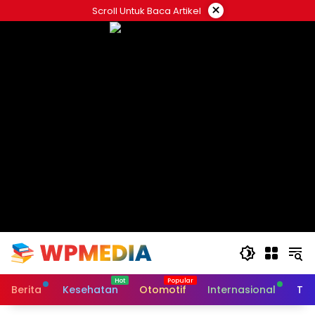
Langsung
×
Scroll Untuk Baca Artikel
ke
konten
Berita
Kesehatan
Otomotif
Internasional
Tek