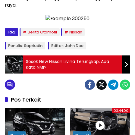
raya.
Tag:
Berita Otomotif
Nissan
Penulis: Sapriudin
Editor: John Doe
Sosok New Nissan Livina Terungkap, Apa
Kata NMI?
Pos Terkait
03:44:00