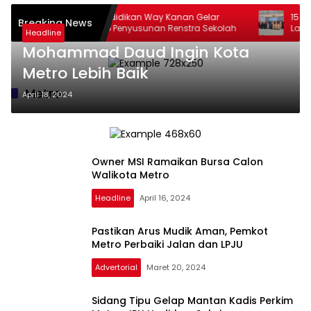
Dinas Pendidikan Way Kanan Gelar
15 Pejabat Es
Breaking News
Workshop Penyusunan Renstra Sekolah
Langkah P
Headline
Organisasi
Mohammad Daud Ingin Kota
Metro Lebih Baik
Metro
April 18, 2024
Owner MSI Ramaikan Bursa Calon
Walikota Metro
Headline
April 16, 2024
Pastikan Arus Mudik Aman, Pemkot
Metro Perbaiki Jalan dan LPJU
Advertorial
Maret 20, 2024
Sidang Tipu Gelap Mantan Kadis Perkim