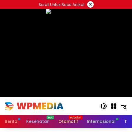
Langsung
×
Scroll Untuk Baca Artikel
ke
konten
Berita
Kesehatan
Otomotif
Internasional
Tek