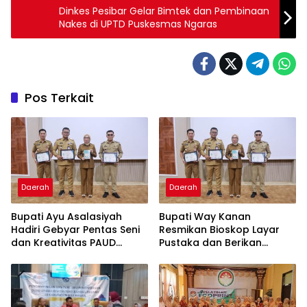
Dinkes Pesibar Gelar Bimtek dan Pembinaan
Nakes di UPTD Puskesmas Ngaras
Pos Terkait
Daerah
Daerah
Bupati Ayu Asalasiyah
Bupati Way Kanan
Hadiri Gebyar Pentas Seni
Resmikan Bioskop Layar
dan Kreativitas PAUD
Pustaka dan Berikan
Tingkat Kabupaten Way
Sertifikat Apresiasi ASN
Kanan
Menulis