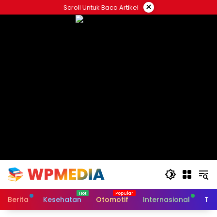
Langsung
×
Scroll Untuk Baca Artikel
ke
konten
Berita
Kesehatan
Otomotif
Internasional
Tek