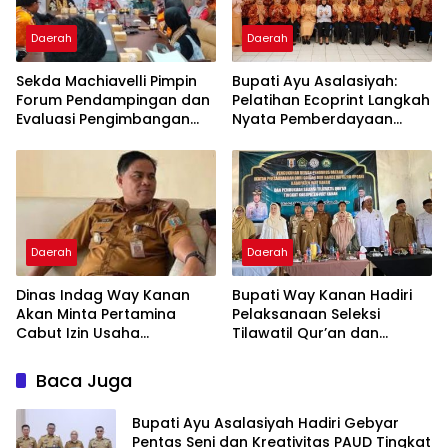
Daerah
Daerah
Sekda Machiavelli Pimpin
Bupati Ayu Asalasiyah:
Forum Pendampingan dan
Pelatihan Ecoprint Langkah
Evaluasi Pengimbangan
Nyata Pemberdayaan
Revitalisasi Bahasa Daerah
Perempuan
Daerah
Daerah
Dinas Indag Way Kanan
Bupati Way Kanan Hadiri
Akan Minta Pertamina
Pelaksanaan Seleksi
Cabut Izin Usaha
Tilawatil Qur’an dan
Pangkalan Gas LPG 3 Kg
Pengukuhan DPD IPQAH
Nakal
Baca Juga
Bupati Ayu Asalasiyah Hadiri Gebyar
Pentas Seni dan Kreativitas PAUD Tingkat