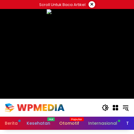
Langsung
×
Scroll Untuk Baca Artikel
ke
konten
Berita
Kesehatan
Otomotif
Internasional
Tek