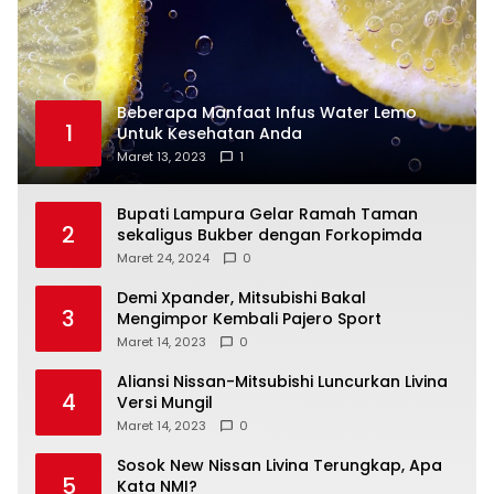
Beberapa Manfaat Infus Water Lemo
1
Untuk Kesehatan Anda
Maret 13, 2023
1
Bupati Lampura Gelar Ramah Taman
2
sekaligus Bukber dengan Forkopimda
Maret 24, 2024
0
Demi Xpander, Mitsubishi Bakal
3
Mengimpor Kembali Pajero Sport
Maret 14, 2023
0
Aliansi Nissan-Mitsubishi Luncurkan Livina
4
Versi Mungil
Maret 14, 2023
0
Sosok New Nissan Livina Terungkap, Apa
5
Kata NMI?