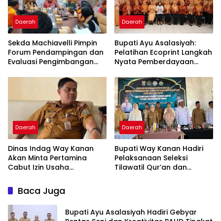
Daerah
Daerah
Sekda Machiavelli Pimpin
Bupati Ayu Asalasiyah:
Forum Pendampingan dan
Pelatihan Ecoprint Langkah
Evaluasi Pengimbangan
Nyata Pemberdayaan
Revitalisasi Bahasa Daerah
Perempuan
Daerah
Daerah
Dinas Indag Way Kanan
Bupati Way Kanan Hadiri
Akan Minta Pertamina
Pelaksanaan Seleksi
Cabut Izin Usaha
Tilawatil Qur’an dan
Pangkalan Gas LPG 3 Kg
Pengukuhan DPD IPQAH
Nakal
Baca Juga
Bupati Ayu Asalasiyah Hadiri Gebyar