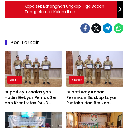
Kapolsek Batanghari Ungkap Tiga Bocah
Tenggelam di Kolam Ikan
Pos Terkait
Daerah
Daerah
Bupati Ayu Asalasiyah
Bupati Way Kanan
Hadiri Gebyar Pentas Seni
Resmikan Bioskop Layar
dan Kreativitas PAUD
Pustaka dan Berikan
Tingkat Kabupaten Way
Sertifikat Apresiasi ASN
Kanan
Menulis