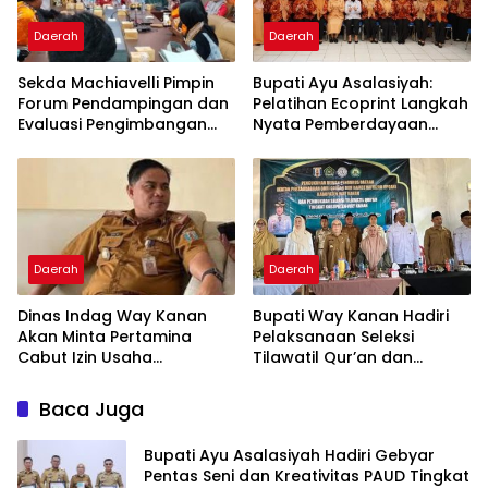
Daerah
Daerah
Sekda Machiavelli Pimpin
Bupati Ayu Asalasiyah:
Forum Pendampingan dan
Pelatihan Ecoprint Langkah
Evaluasi Pengimbangan
Nyata Pemberdayaan
Revitalisasi Bahasa Daerah
Perempuan
Daerah
Daerah
Dinas Indag Way Kanan
Bupati Way Kanan Hadiri
Akan Minta Pertamina
Pelaksanaan Seleksi
Cabut Izin Usaha
Tilawatil Qur’an dan
Pangkalan Gas LPG 3 Kg
Pengukuhan DPD IPQAH
Nakal
Baca Juga
Bupati Ayu Asalasiyah Hadiri Gebyar
Pentas Seni dan Kreativitas PAUD Tingkat