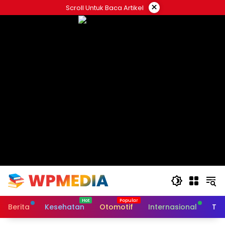
Langsung
×
Scroll Untuk Baca Artikel
ke
konten
Berita
Kesehatan
Otomotif
Internasional
Tek