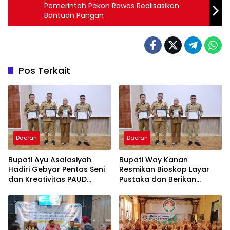
Pemerintah Pekon Rawas Realisasikan
Bantuan Pangan
Pos Terkait
Daerah
Daerah
Bupati Ayu Asalasiyah
Bupati Way Kanan
Hadiri Gebyar Pentas Seni
Resmikan Bioskop Layar
dan Kreativitas PAUD
Pustaka dan Berikan
Tingkat Kabupaten Way
Sertifikat Apresiasi ASN
Kanan
Menulis