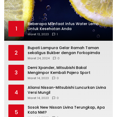
Beberapa Manfaat Infus Water Lemo
1
Untuk Kesehatan Anda
Maret 13, 2023
1
Bupati Lampura Gelar Ramah Taman
2
sekaligus Bukber dengan Forkopimda
Maret 24, 2024
0
Demi Xpander, Mitsubishi Bakal
3
Mengimpor Kembali Pajero Sport
Maret 14, 2023
0
Aliansi Nissan-Mitsubishi Luncurkan Livina
4
Versi Mungil
Maret 14, 2023
0
Sosok New Nissan Livina Terungkap, Apa
5
Kata NMI?