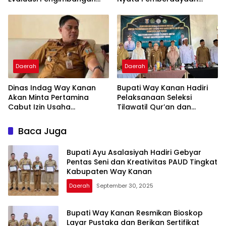
Revitalisasi Bahasa Daerah
Perempuan
Daerah
Daerah
Dinas Indag Way Kanan
Bupati Way Kanan Hadiri
Akan Minta Pertamina
Pelaksanaan Seleksi
Cabut Izin Usaha
Tilawatil Qur’an dan
Pangkalan Gas LPG 3 Kg
Pengukuhan DPD IPQAH
Nakal
Baca Juga
Bupati Ayu Asalasiyah Hadiri Gebyar
Pentas Seni dan Kreativitas PAUD Tingkat
Kabupaten Way Kanan
Daerah
September 30, 2025
Bupati Way Kanan Resmikan Bioskop
Layar Pustaka dan Berikan Sertifikat