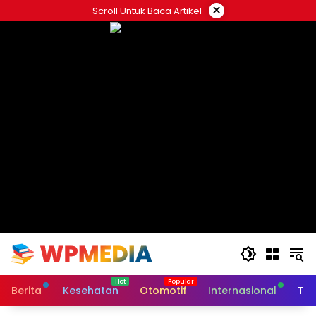
Langsung
×
Scroll Untuk Baca Artikel
ke
konten
Berita
Kesehatan
Otomotif
Internasional
Tek