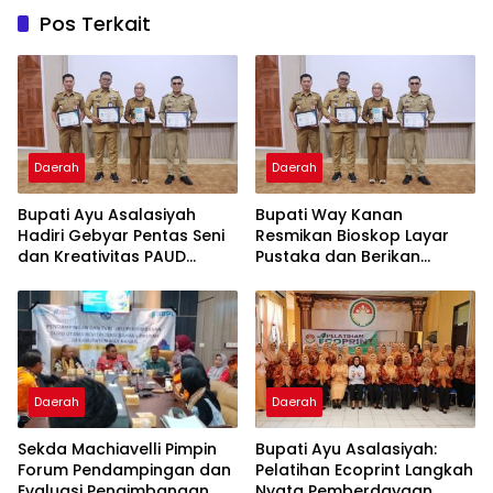
Pos Terkait
Daerah
Daerah
Bupati Ayu Asalasiyah
Bupati Way Kanan
Hadiri Gebyar Pentas Seni
Resmikan Bioskop Layar
dan Kreativitas PAUD
Pustaka dan Berikan
Tingkat Kabupaten Way
Sertifikat Apresiasi ASN
Kanan
Menulis
Daerah
Daerah
Sekda Machiavelli Pimpin
Bupati Ayu Asalasiyah:
Forum Pendampingan dan
Pelatihan Ecoprint Langkah
Evaluasi Pengimbangan
Nyata Pemberdayaan