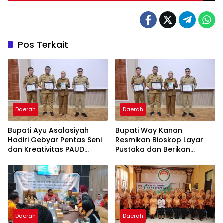
Utamanya
Pos Terkait
Daerah
Daerah
Bupati Ayu Asalasiyah
Bupati Way Kanan
Hadiri Gebyar Pentas Seni
Resmikan Bioskop Layar
dan Kreativitas PAUD
Pustaka dan Berikan
Tingkat Kabupaten Way
Sertifikat Apresiasi ASN
Kanan
Menulis
Daerah
Daerah