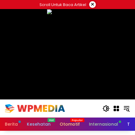
Langsung
×
Scroll Untuk Baca Artikel
ke
konten
Berita
Kesehatan
Otomotif
Internasional
Tek