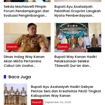
Sekda Machiavelli Pimpin
Bupati Ayu Asalasiyah:
Forum Pendampingan dan
Pelatihan Ecoprint Langkah
Evaluasi Pengimbangan
Nyata Pemberdayaan
Revitalisasi Bahasa Daerah
Perempuan
Daerah
Daerah
Dinas Indag Way Kanan
Bupati Way Kanan Hadiri
Akan Minta Pertamina
Pelaksanaan Seleksi
Cabut Izin Usaha
Tilawatil Qur’an dan
Pangkalan Gas LPG 3 Kg
Pengukuhan DPD IPQAH
Nakal
Baca Juga
Bupati Ayu Asalasiyah Hadiri Gebyar
Pentas Seni dan Kreativitas PAUD Tingkat
Kabupaten Way Kanan
Daerah
September 30, 2025