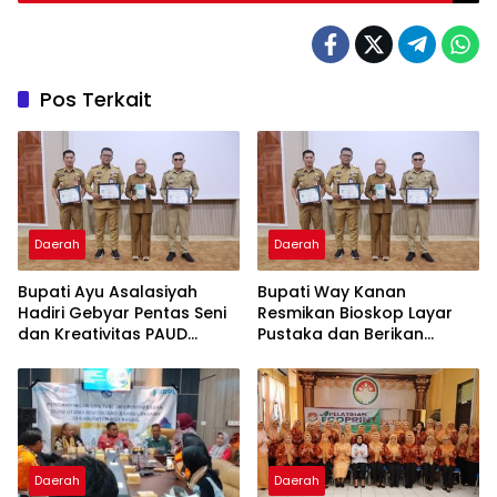
Segera Lapor Propam
Pos Terkait
Daerah
Daerah
Bupati Ayu Asalasiyah
Bupati Way Kanan
Hadiri Gebyar Pentas Seni
Resmikan Bioskop Layar
dan Kreativitas PAUD
Pustaka dan Berikan
Tingkat Kabupaten Way
Sertifikat Apresiasi ASN
Kanan
Menulis
Daerah
Daerah