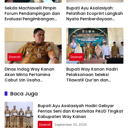
Sekda Machiavelli Pimpin
Bupati Ayu Asalasiyah:
Forum Pendampingan dan
Pelatihan Ecoprint Langkah
Evaluasi Pengimbangan
Nyata Pemberdayaan
Revitalisasi Bahasa Daerah
Perempuan
Daerah
Daerah
Dinas Indag Way Kanan
Bupati Way Kanan Hadiri
Akan Minta Pertamina
Pelaksanaan Seleksi
Cabut Izin Usaha
Tilawatil Qur’an dan
Pangkalan Gas LPG 3 Kg
Pengukuhan DPD IPQAH
Nakal
Baca Juga
Bupati Ayu Asalasiyah Hadiri Gebyar
Pentas Seni dan Kreativitas PAUD Tingkat
Kabupaten Way Kanan
Daerah
September 30, 2025