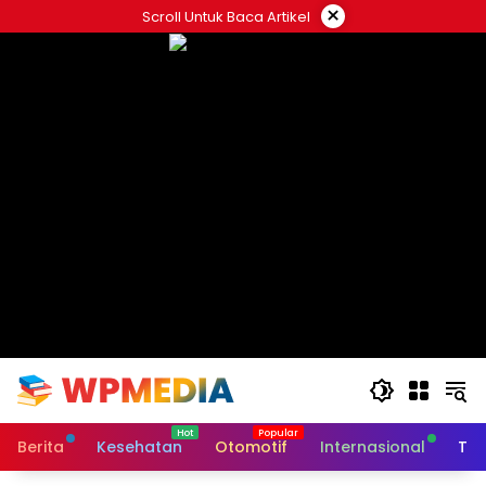
Langsung
×
Scroll Untuk Baca Artikel
ke
konten
Berita
Kesehatan
Otomotif
Internasional
Tek