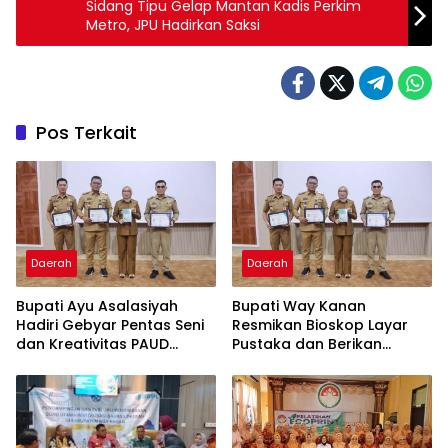
Sidang Tipu Gelap Mantan Kadis Perkim
Metro, JPU Hadirkan Saksi
Pos Terkait
Daerah
Daerah
Bupati Ayu Asalasiyah
Bupati Way Kanan
Hadiri Gebyar Pentas Seni
Resmikan Bioskop Layar
dan Kreativitas PAUD
Pustaka dan Berikan
Tingkat Kabupaten Way
Sertifikat Apresiasi ASN
Kanan
Menulis