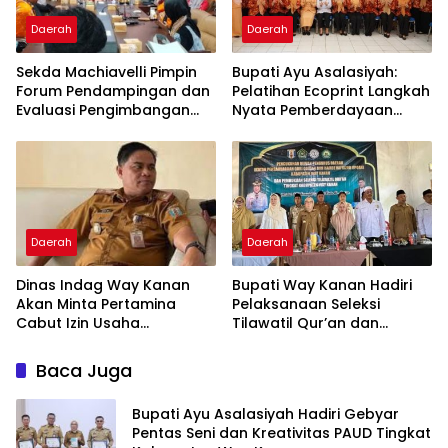
Daerah
Daerah
Sekda Machiavelli Pimpin
Bupati Ayu Asalasiyah:
Forum Pendampingan dan
Pelatihan Ecoprint Langkah
Evaluasi Pengimbangan
Nyata Pemberdayaan
Revitalisasi Bahasa Daerah
Perempuan
Daerah
Daerah
Dinas Indag Way Kanan
Bupati Way Kanan Hadiri
Akan Minta Pertamina
Pelaksanaan Seleksi
Cabut Izin Usaha
Tilawatil Qur’an dan
Pangkalan Gas LPG 3 Kg
Pengukuhan DPD IPQAH
Nakal
Baca Juga
Bupati Ayu Asalasiyah Hadiri Gebyar
Pentas Seni dan Kreativitas PAUD Tingkat