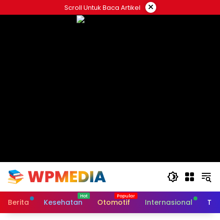
Langsung
×
Scroll Untuk Baca Artikel
ke
konten
Berita
Kesehatan
Otomotif
Internasional
Tek