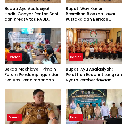
Bupati Ayu Asalasiyah
Bupati Way Kanan
Hadiri Gebyar Pentas Seni
Resmikan Bioskop Layar
dan Kreativitas PAUD
Pustaka dan Berikan
Tingkat Kabupaten Way
Sertifikat Apresiasi ASN
Kanan
Menulis
Daerah
Daerah
Sekda Machiavelli Pimpin
Bupati Ayu Asalasiyah:
Forum Pendampingan dan
Pelatihan Ecoprint Langkah
Evaluasi Pengimbangan
Nyata Pemberdayaan
Revitalisasi Bahasa Daerah
Perempuan
Daerah
Daerah