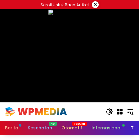
Langsung
×
Scroll Untuk Baca Artikel
ke
konten
Berita
Kesehatan
Otomotif
Internasional
Tek