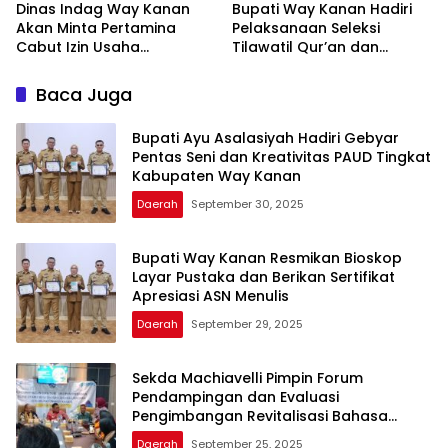
Dinas Indag Way Kanan
Bupati Way Kanan Hadiri
Akan Minta Pertamina
Pelaksanaan Seleksi
Cabut Izin Usaha
Tilawatil Qur’an dan
Pangkalan Gas LPG 3 Kg
Pengukuhan DPD IPQAH
Nakal
Baca Juga
Bupati Ayu Asalasiyah Hadiri Gebyar
Pentas Seni dan Kreativitas PAUD Tingkat
Kabupaten Way Kanan
Daerah
September 30, 2025
Bupati Way Kanan Resmikan Bioskop
Layar Pustaka dan Berikan Sertifikat
Apresiasi ASN Menulis
Daerah
September 29, 2025
Sekda Machiavelli Pimpin Forum
Pendampingan dan Evaluasi
Pengimbangan Revitalisasi Bahasa
Daerah
Daerah
September 25, 2025