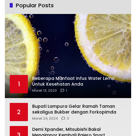
Popular Posts
Beberapa Manfaat Infus Water Lemo
1
Untuk Kesehatan Anda
Maret 13, 2023
1
Bupati Lampura Gelar Ramah Taman
2
sekaligus Bukber dengan Forkopimda
Maret 24, 2024
0
Demi Xpander, Mitsubishi Bakal
3
Mengimpor Kembali Pajero Sport