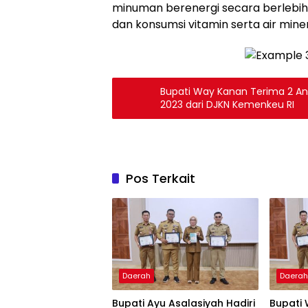
minuman berenergi secara berlebih
dan konsumsi vitamin serta air mine
Bupati Way Kanan Terima 2 Anugerah Reksa Bandha Tahun
2023 dari DJKN Kemenkeu RI
Pos Terkait
Daerah
Daera
Bupati Ayu Asalasiyah Hadiri
Bupati