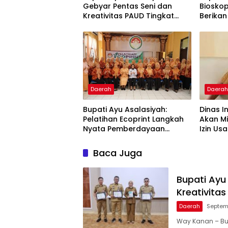
Gebyar Pentas Seni dan
Bioskop
Kreativitas PAUD Tingkat
Berikan 
Kabupaten Way Kanan
ASN Men
Daerah
Daera
Bupati Ayu Asalasiyah:
Dinas 
Pelatihan Ecoprint Langkah
Akan M
Nyata Pemberdayaan
Izin Us
Perempuan
LPG 3 K
Baca Juga
Bupati Ayu
Kreativita
Daerah
Septem
Way Kanan – Bu