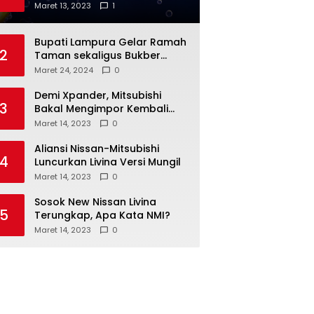
Anda
Maret 13, 2023
1
Bupati Lampura Gelar Ramah
2
Taman sekaligus Bukber
dengan Forkopimda
Maret 24, 2024
0
Demi Xpander, Mitsubishi
3
Bakal Mengimpor Kembali
Pajero Sport
Maret 14, 2023
0
Aliansi Nissan-Mitsubishi
4
Luncurkan Livina Versi Mungil
Maret 14, 2023
0
Sosok New Nissan Livina
5
Terungkap, Apa Kata NMI?
Maret 14, 2023
0