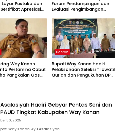
 Layar Pustaka dan
Forum Pendampingan dan
Sertifikat Apresiasi
Evaluasi Pengimbangan
ulis
Revitalisasi Bahasa Daerah
h
Daerah
Indag Way Kanan
Bupati Way Kanan Hadiri
inta Pertamina Cabut
Pelaksanaan Seleksi Tilawatil
aha Pangkalan Gas
Qur’an dan Pengukuhan DPD
g Nakal
IPQAH
 Asalasiyah Hadiri Gebyar Pentas Seni dan
s PAUD Tingkat Kabupaten Way Kanan
ber 30, 2025
pati Way Kanan, Ayu Asalasiyah,…