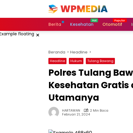
Langsung
ke
konten
Berita
Kesehatan
Otomotif
×
Beranda
Headline
Headline
Hukum
Tulang Bawang
Polres Tulang Baw
Kesehatan Gratis d
Utamanya
HARTAWAN
2 Min Baca
Februari 21, 2024