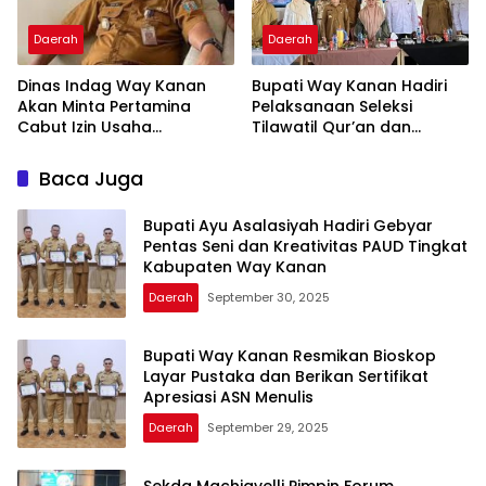
Daerah
Daerah
Dinas Indag Way Kanan
Bupati Way Kanan Hadiri
Akan Minta Pertamina
Pelaksanaan Seleksi
Cabut Izin Usaha
Tilawatil Qur’an dan
Pangkalan Gas LPG 3 Kg
Pengukuhan DPD IPQAH
Nakal
Baca Juga
Bupati Ayu Asalasiyah Hadiri Gebyar
Pentas Seni dan Kreativitas PAUD Tingkat
Kabupaten Way Kanan
Daerah
September 30, 2025
Bupati Way Kanan Resmikan Bioskop
Layar Pustaka dan Berikan Sertifikat
Apresiasi ASN Menulis
Daerah
September 29, 2025
Sekda Machiavelli Pimpin Forum