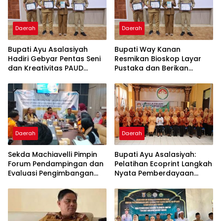
Daerah
Daerah
Bupati Ayu Asalasiyah
Bupati Way Kanan
Hadiri Gebyar Pentas Seni
Resmikan Bioskop Layar
dan Kreativitas PAUD
Pustaka dan Berikan
Tingkat Kabupaten Way
Sertifikat Apresiasi ASN
Kanan
Menulis
Daerah
Daerah
Sekda Machiavelli Pimpin
Bupati Ayu Asalasiyah:
Forum Pendampingan dan
Pelatihan Ecoprint Langkah
Evaluasi Pengimbangan
Nyata Pemberdayaan
Revitalisasi Bahasa Daerah
Perempuan