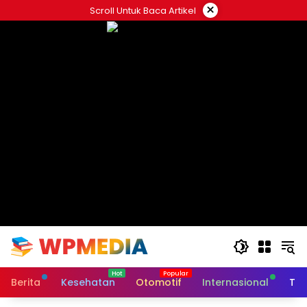
Langsung
×
Scroll Untuk Baca Artikel
ke
konten
Berita
Kesehatan
Otomotif
Internasional
Tek