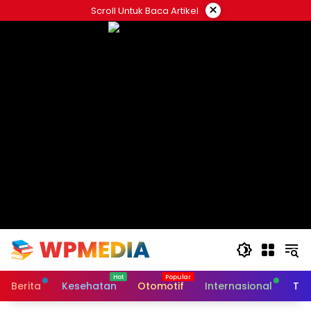
Langsung
×
Scroll Untuk Baca Artikel
ke
konten
Berita
Kesehatan
Otomotif
Internasional
Tek