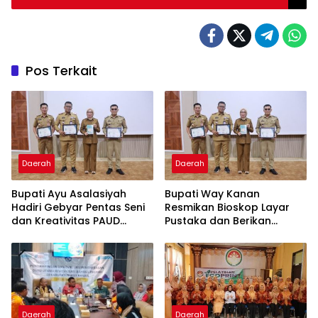
Pos Terkait
Daerah
Daerah
Bupati Ayu Asalasiyah
Bupati Way Kanan
Hadiri Gebyar Pentas Seni
Resmikan Bioskop Layar
dan Kreativitas PAUD
Pustaka dan Berikan
Tingkat Kabupaten Way
Sertifikat Apresiasi ASN
Kanan
Menulis
Daerah
Daerah