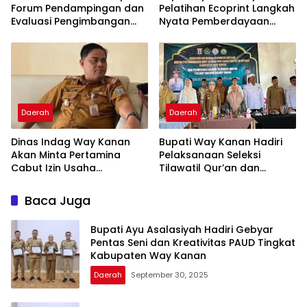
Forum Pendampingan dan
Pelatihan Ecoprint Langkah
Evaluasi Pengimbangan
Nyata Pemberdayaan
Revitalisasi Bahasa Daerah
Perempuan
Daerah
Daerah
Dinas Indag Way Kanan
Bupati Way Kanan Hadiri
Akan Minta Pertamina
Pelaksanaan Seleksi
Cabut Izin Usaha
Tilawatil Qur’an dan
Pangkalan Gas LPG 3 Kg
Pengukuhan DPD IPQAH
Nakal
Baca Juga
Bupati Ayu Asalasiyah Hadiri Gebyar
Pentas Seni dan Kreativitas PAUD Tingkat
Kabupaten Way Kanan
Daerah
September 30, 2025