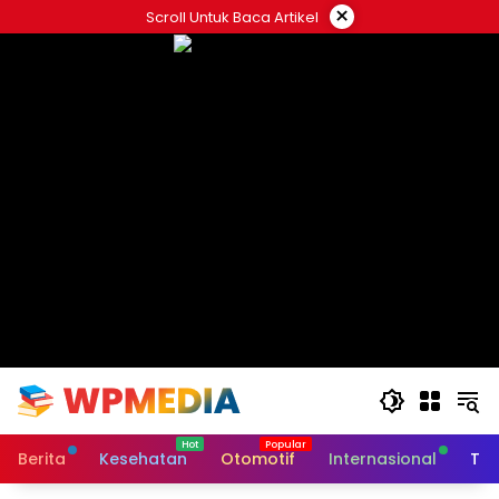
Langsung
×
Scroll Untuk Baca Artikel
ke
konten
Berita
Kesehatan
Otomotif
Internasional
Tek