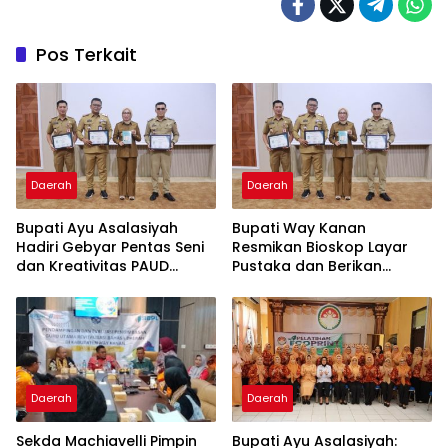
Dengan Baik dan Sukses
Pos Terkait
Daerah
Daerah
Bupati Ayu Asalasiyah
Bupati Way Kanan
Hadiri Gebyar Pentas Seni
Resmikan Bioskop Layar
dan Kreativitas PAUD
Pustaka dan Berikan
Tingkat Kabupaten Way
Sertifikat Apresiasi ASN
Kanan
Menulis
Daerah
Daerah
Sekda Machiavelli Pimpin
Bupati Ayu Asalasiyah: