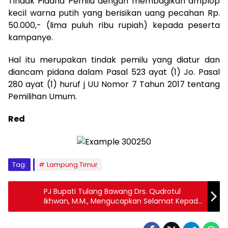
Tindak Pidana Pemilu dengan membagikan amplop
kecil warna putih yang berisikan uang pecahan Rp.
50.000,- (lima puluh ribu rupiah) kepada peserta
kampanye.
Hal itu merupakan tindak pemilu yang diatur dan
diancam pidana dalam Pasal 523 ayat (1) Jo. Pasal
280 ayat (1) huruf j UU Nomor 7 Tahun 2017 tentang
Pemilihan Umum.
Red
Tag:
Lampung Timur
PJ Bupati Tulang Bawang Drs. Qudrotul
Ikhwan, M.M., Mengucapkan Selamat Kepada
Ketua RAPI Terpilih Dicky Soerachman.SE
Semoga Dapat Menjalani Amanah