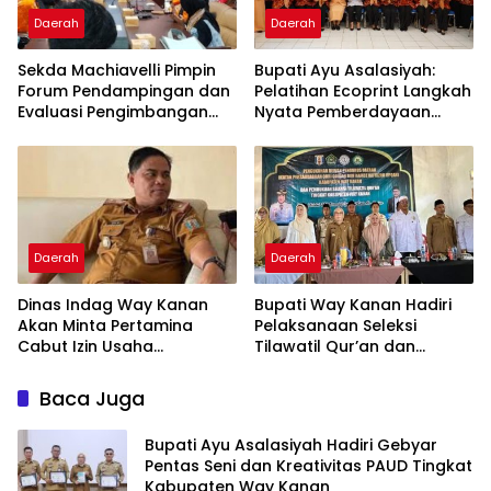
Daerah
Daerah
Sekda Machiavelli Pimpin
Bupati Ayu Asalasiyah:
Forum Pendampingan dan
Pelatihan Ecoprint Langkah
Evaluasi Pengimbangan
Nyata Pemberdayaan
Revitalisasi Bahasa Daerah
Perempuan
Daerah
Daerah
Dinas Indag Way Kanan
Bupati Way Kanan Hadiri
Akan Minta Pertamina
Pelaksanaan Seleksi
Cabut Izin Usaha
Tilawatil Qur’an dan
Pangkalan Gas LPG 3 Kg
Pengukuhan DPD IPQAH
Nakal
Baca Juga
Bupati Ayu Asalasiyah Hadiri Gebyar
Pentas Seni dan Kreativitas PAUD Tingkat
Kabupaten Way Kanan