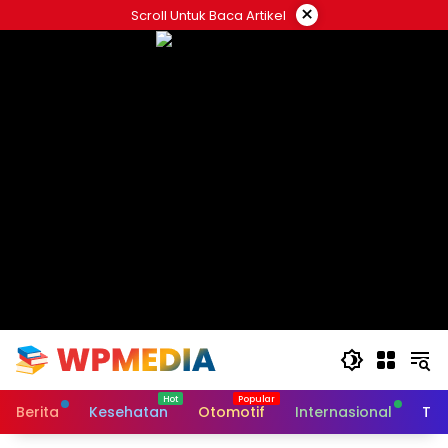
Langsung
×
Scroll Untuk Baca Artikel
ke
konten
Berita
Kesehatan
Otomotif
Internasional
Tek