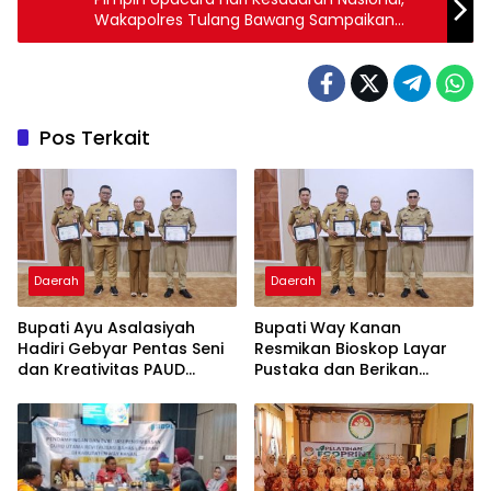
Wakapolres Tulang Bawang Sampaikan
Pesan Ini
Pos Terkait
Daerah
Daerah
Bupati Ayu Asalasiyah
Bupati Way Kanan
Hadiri Gebyar Pentas Seni
Resmikan Bioskop Layar
dan Kreativitas PAUD
Pustaka dan Berikan
Tingkat Kabupaten Way
Sertifikat Apresiasi ASN
Kanan
Menulis