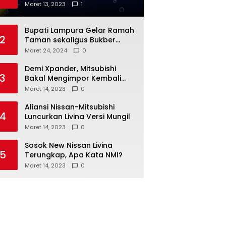
Anda
Maret 13, 2023
1
Bupati Lampura Gelar Ramah
2
Taman sekaligus Bukber
dengan Forkopimda
Maret 24, 2024
0
Demi Xpander, Mitsubishi
3
Bakal Mengimpor Kembali
Pajero Sport
Maret 14, 2023
0
Aliansi Nissan-Mitsubishi
4
Luncurkan Livina Versi Mungil
Maret 14, 2023
0
Sosok New Nissan Livina
5
Terungkap, Apa Kata NMI?
Maret 14, 2023
0