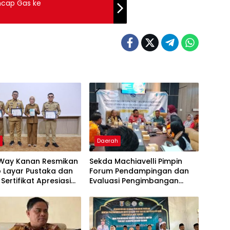
ncap Gas ke
h
Daerah
 Way Kanan Resmikan
Sekda Machiavelli Pimpin
 Layar Pustaka dan
Forum Pendampingan dan
Sertifikat Apresiasi
Evaluasi Pengimbangan
ulis
Revitalisasi Bahasa Daerah