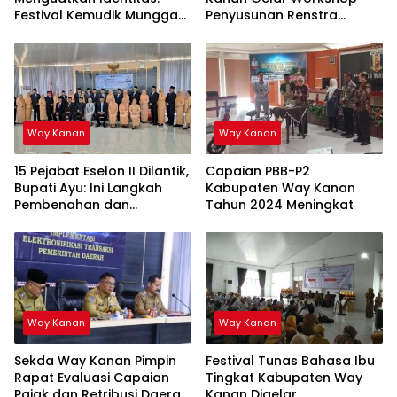
Festival Kemudik Munggak
Penyusunan Renstra
II Tahun 2025 Way Kanan
Sekolah
Way Kanan
Way Kanan
15 Pejabat Eselon II Dilantik,
Capaian PBB-P2
Bupati Ayu: Ini Langkah
Kabupaten Way Kanan
Pembenahan dan
Tahun 2024 Meningkat
Pemantapan Organisasi
Way Kanan
Way Kanan
Sekda Way Kanan Pimpin
Festival Tunas Bahasa Ibu
Rapat Evaluasi Capaian
Tingkat Kabupaten Way
Pajak dan Retribusi Daerah
Kanan Digelar