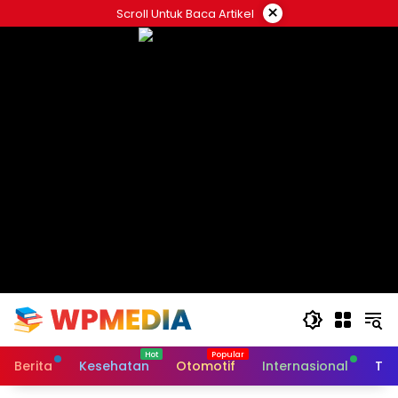
Langsung
×
Scroll Untuk Baca Artikel
ke
konten
Berita
Kesehatan
Otomotif
Internasional
Tek