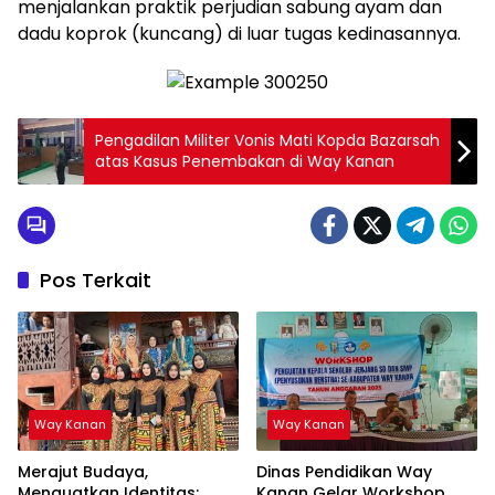
menjalankan praktik perjudian sabung ayam dan
dadu koprok (kuncang) di luar tugas kedinasannya.
Pengadilan Militer Vonis Mati Kopda Bazarsah
atas Kasus Penembakan di Way Kanan
Pos Terkait
Way Kanan
Way Kanan
Merajut Budaya,
Dinas Pendidikan Way
Menguatkan Identitas:
Kanan Gelar Workshop