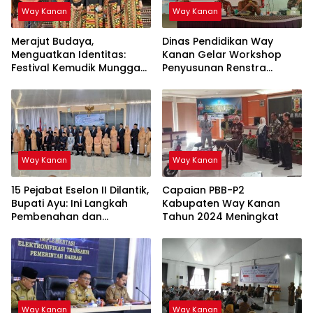
Way Kanan
Way Kanan
Merajut Budaya,
Dinas Pendidikan Way
Menguatkan Identitas:
Kanan Gelar Workshop
Festival Kemudik Munggak
Penyusunan Renstra
II Tahun 2025 Way Kanan
Sekolah
Way Kanan
Way Kanan
15 Pejabat Eselon II Dilantik,
Capaian PBB-P2
Bupati Ayu: Ini Langkah
Kabupaten Way Kanan
Pembenahan dan
Tahun 2024 Meningkat
Pemantapan Organisasi
Way Kanan
Way Kanan