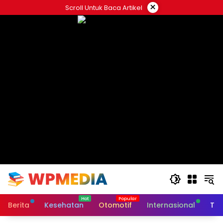
Langsung
×
Scroll Untuk Baca Artikel
ke
konten
Berita
Kesehatan
Otomotif
Internasional
Tek