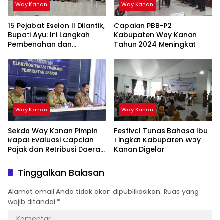
Way Kanan
Way Kanan
15 Pejabat Eselon II Dilantik,
Capaian PBB-P2
Bupati Ayu: Ini Langkah
Kabupaten Way Kanan
Pembenahan dan
Tahun 2024 Meningkat
Pemantapan Organisasi
Way Kanan
Way Kanan
Sekda Way Kanan Pimpin
Festival Tunas Bahasa Ibu
Rapat Evaluasi Capaian
Tingkat Kabupaten Way
Pajak dan Retribusi Daerah
Kanan Digelar
Triwulan III
Tinggalkan Balasan
Alamat email Anda tidak akan dipublikasikan.
Ruas yang
wajib ditandai
*