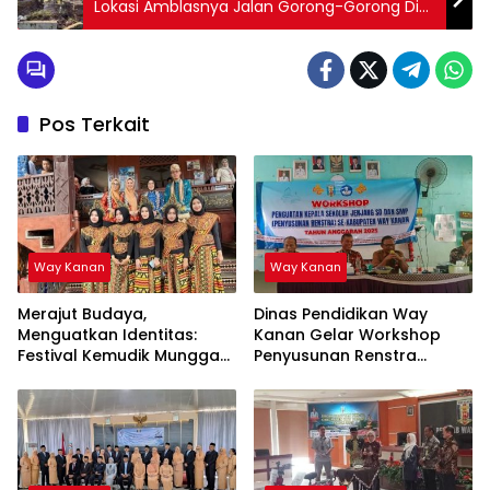
Lokasi Amblasnya Jalan Gorong-Gorong Di
Kampung Tanjung Dalam
Pos Terkait
Way Kanan
Way Kanan
Merajut Budaya,
Dinas Pendidikan Way
Menguatkan Identitas:
Kanan Gelar Workshop
Festival Kemudik Munggak
Penyusunan Renstra
II Tahun 2025 Way Kanan
Sekolah