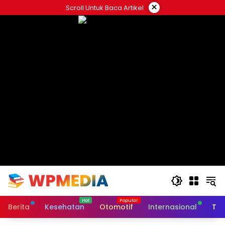
Langsung
×
Scroll Untuk Baca Artikel
ke
konten
Berita
Kesehatan
Otomotif
Internasional
Tek