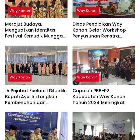
Way Kanan
Way Kanan
Merajut Budaya,
Dinas Pendidikan Way
Menguatkan Identitas:
Kanan Gelar Workshop
Festival Kemudik Munggak
Penyusunan Renstra
II Tahun 2025 Way Kanan
Sekolah
Way Kanan
Way Kanan
15 Pejabat Eselon II Dilantik,
Capaian PBB-P2
Bupati Ayu: Ini Langkah
Kabupaten Way Kanan
Pembenahan dan
Tahun 2024 Meningkat
Pemantapan Organisasi