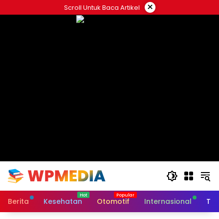
Langsung
×
Scroll Untuk Baca Artikel
ke
konten
Berita
Kesehatan
Otomotif
Internasional
Tek