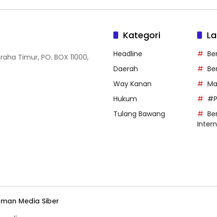
Kategori
La
Headline
Be
Graha Timur, PO. BOX 11000,
Daerah
Be
Way Kanan
Ma
Hukum
#P
Tulang Bawang
Ber
Inter
man Media Siber