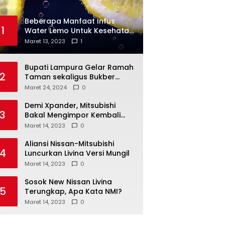
Beberapa Manfaat Infus
1
Water Lemo Untuk Kesehatan
Anda
Maret 13, 2023
1
Bupati Lampura Gelar Ramah
2
Taman sekaligus Bukber
dengan Forkopimda
Maret 24, 2024
0
Demi Xpander, Mitsubishi
3
Bakal Mengimpor Kembali
Pajero Sport
Maret 14, 2023
0
Aliansi Nissan-Mitsubishi
4
Luncurkan Livina Versi Mungil
Maret 14, 2023
0
Sosok New Nissan Livina
5
Terungkap, Apa Kata NMI?
Maret 14, 2023
0