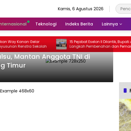
Kamis, 6 Agustus 2026
Internasional
Teknologi
Indeks Berita
Lainnya
n Way Kanan Gelar
15 Pejabat Eselon II Dilantik, Bupati Ayu: 
unan Renstra Sekolah
Langkah Pembenahan dan Pemanta
Organisasi
alsu, Mantan Anggota TNI di
g Timur