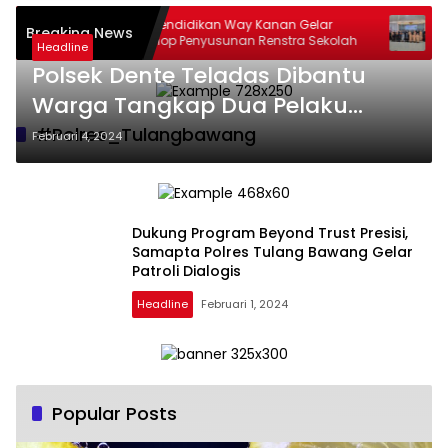
s:
Dinas Pendidikan Way Kanan Gelar
15 Peja
Breaking News
025
Workshop Penyusunan Renstra Sekolah
Langk
Headline
Organ
Polsek Dente Teladas Dibantu
Warga Tangkap Dua Pelaku
Curat Yang Beraksi di Kampung
#Polres_Tulangbawang
Februari 4, 2024
Sendiri
Dukung Program Beyond Trust Presisi,
Samapta Polres Tulang Bawang Gelar
Patroli Dialogis
Headline
Februari 1, 2024
Popular Posts