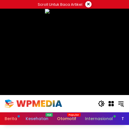
Langsung
×
Scroll Untuk Baca Artikel
ke
konten
Berita
Kesehatan
Otomotif
Internasional
Tek