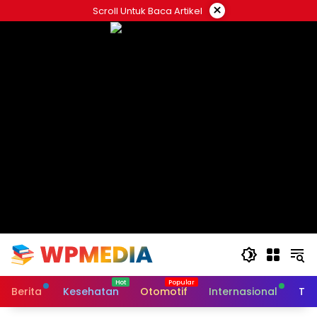
Langsung
×
Scroll Untuk Baca Artikel
ke
konten
Berita
Kesehatan
Otomotif
Internasional
Tek