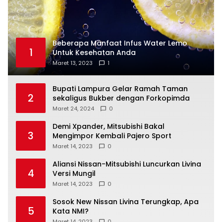
Beberapa Manfaat Infus Water Lemo
1
Untuk Kesehatan Anda
Maret 13, 2023
1
Bupati Lampura Gelar Ramah Taman
2
sekaligus Bukber dengan Forkopimda
Maret 24, 2024
0
Demi Xpander, Mitsubishi Bakal
3
Mengimpor Kembali Pajero Sport
Maret 14, 2023
0
Aliansi Nissan-Mitsubishi Luncurkan Livina
4
Versi Mungil
Maret 14, 2023
0
Sosok New Nissan Livina Terungkap, Apa
5
Kata NMI?
Maret 14, 2023
0