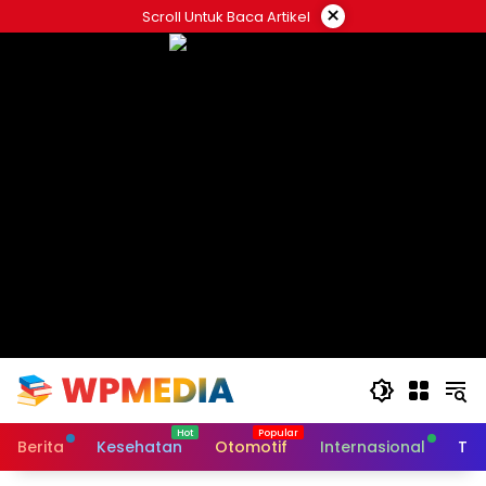
Langsung
×
Scroll Untuk Baca Artikel
ke
konten
Berita
Kesehatan
Otomotif
Internasional
Tek