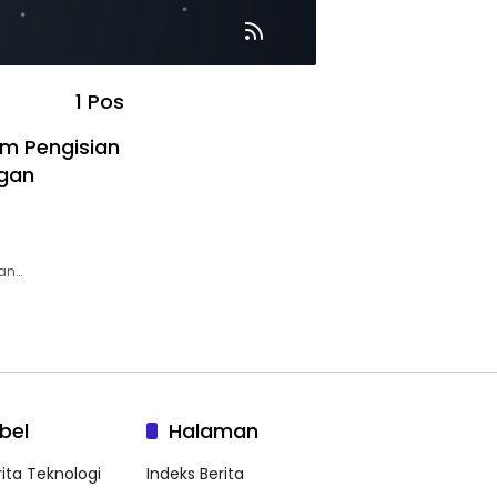
1 Pos
m Pengisian
ngan
an…
bel
Halaman
rita Teknologi
Indeks Berita