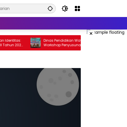
×
dentitas:
Dinas Pendidikan Way Kanan Gelar
Tahun 2025
Workshop Penyusunan Renstra Sekolah