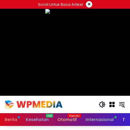
Langsung
×
Scroll Untuk Baca Artikel
ke
konten
Berita
Kesehatan
Otomotif
Internasional
Tek