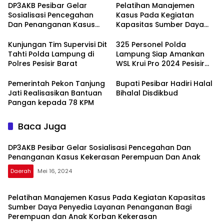
DP3AKB Pesibar Gelar
Pelatihan Manajemen
Sosialisasi Pencegahan
Kasus Pada Kegiatan
Dan Penanganan Kasus
Kapasitas Sumber Daya
Kekerasan Perempuan Dan
Penyedia Layanan
Anak
Penanganan Bagi
Kunjungan Tim Supervisi Dit
325 Personel Polda
Perempuan dan Anak
Tahti Polda Lampung di
Lampung Siap Amankan
Korban Kekerasan
Polres Pesisir Barat
WSL Krui Pro 2024 Pesisir
Barat
Pemerintah Pekon Tanjung
Bupati Pesibar Hadiri Halal
Jati Realisasikan Bantuan
Bihalal Disdikbud
Pangan kepada 78 KPM
Baca Juga
DP3AKB Pesibar Gelar Sosialisasi Pencegahan Dan
Penanganan Kasus Kekerasan Perempuan Dan Anak
Daerah
Mei 16, 2024
Pelatihan Manajemen Kasus Pada Kegiatan Kapasitas
Sumber Daya Penyedia Layanan Penanganan Bagi
Perempuan dan Anak Korban Kekerasan