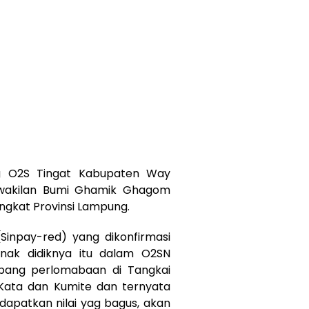
g O2S Tingat Kabupaten Way
rwakilan Bumi Ghamik Ghagom
ngkat Provinsi Lampung.
 (Sinpay-red) yang dikonfirmasi
ak didiknya itu dalam O2SN
abang perlomabaan di Tangkai
Kata dan Kumite dan ternyata
apatkan nilai yag bagus, akan