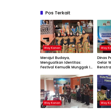
Pos Terkait
Way Kanan
Way K
Merajut Budaya,
Dinas 
Menguatkan Identitas:
Gelar 
Festival Kemudik Munggak II
Renstra
Tahun 2025 Way Kanan
Way Kanan
Way K