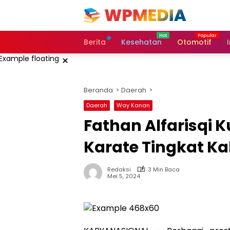
Langsung
ke
konten
Berita
Kesehatan
Otomotif
×
Beranda
Daerah
Daerah
Way Kanan
Fathan Alfarisqi 
Karate Tingkat 
Redaksi
3 Min Baca
Mei 5, 2024