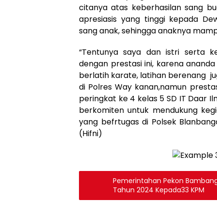
citanya atas keberhasilan sang bu
apresiasis yang tinggi kepada De
sang anak, sehingga anaknya mampu
“Tentunya saya dan istri serta 
dengan prestasi ini, karena anand
berlatih karate, latihan berenang ju
di Polres Way kanan,namun prestas
peringkat ke 4 kelas 5 SD IT Daar Il
berkomiten untuk mendukung kegia
yang befrtugas di Polsek Blanban
(Hifni)
Pemerintahan Pekon Bambang 
Tahun 2024 Kepada33 KPM