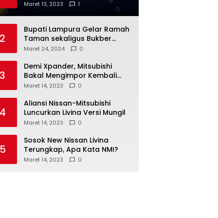
Anda
Maret 13, 2023
1
Bupati Lampura Gelar Ramah
2
Taman sekaligus Bukber
dengan Forkopimda
Maret 24, 2024
0
Demi Xpander, Mitsubishi
3
Bakal Mengimpor Kembali
Pajero Sport
Maret 14, 2023
0
Aliansi Nissan-Mitsubishi
4
Luncurkan Livina Versi Mungil
Maret 14, 2023
0
Sosok New Nissan Livina
5
Terungkap, Apa Kata NMI?
Maret 14, 2023
0