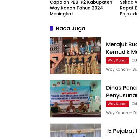
Capaian PBB-P2 Kabupaten
Sekda 
Way Kanan Tahun 2024
Rapat 
Meningkat
Pajak d
Triwulan
Baca Juga
Merajut Bu
Kemudik M
Way Kanan
Okt
Way Kanan— Bupa
Dinas Pend
Penyusunan
Way Kanan
Okt
Way Kanan — Di
15 Pejabat E