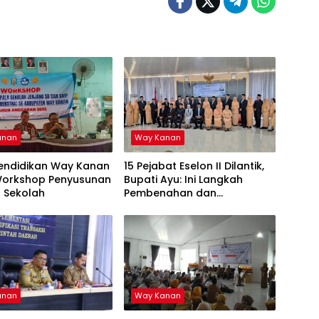
anan
Way Kanan
Pendidikan Way Kanan
15 Pejabat Eselon II Dilantik,
Workshop Penyusunan
Bupati Ayu: Ini Langkah
 Sekolah
Pembenahan dan
Pemantapan Organisasi
anan
Way Kanan