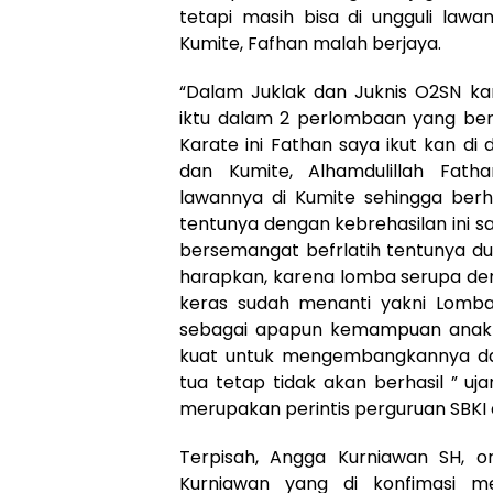
tetapi masih bisa di ungguli lawa
Kumite, Fafhan malah berjaya.
“Dalam Juklak dan Juknis O2SN ka
iktu dalam 2 perlombaan yang ber
Karate ini Fathan saya ikut kan di
dan Kumite, Alhamdulillah Fat
lawannya di Kumite sehingga berha
tentunya dengan kebrehasilan ini s
bersemangat befrlatih tentunya d
harapkan, karena lomba serupa deng
keras sudah menanti yakni Lomba 
sebagai apapun kemampuan anak 
kuat untuk mengembangkannya da
tua tetap tidak akan berhasil ” uja
merupakan perintis perguruan SBKI 
Terpisah, Angga Kurniawan SH, or
Kurniawan yang di konfimasi 