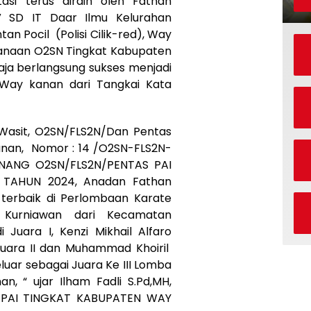
si terus diraih oleh Fathan
 V SD IT Daar Ilmu Kelurahan
 Pocil (Polisi Cilik-red), Way
sanaan O2SN Tingkat Kabupaten
ja berlangsung sukses menjadi
Way kanan dari Tangkai Kata
/Wasit, O2SN/FLS2N/Dan Pentas
anan, Nomor : 14 /O2SN-FLS2N-
NANG O2SN/FLS2N/PENTAS PAI
TAHUN 2024, Anadan Fathan
terbaik di Perlombaan Karate
i Kurniawan dari Kecamatan
uara I, Kenzi Mikhail Alfaro
Juara II dan Muhammad Khoiril
ar sebagai Juara Ke III Lomba
, “ ujar Ilham Fadli S.Pd,MH,
S PAI TINGKAT KABUPATEN WAY