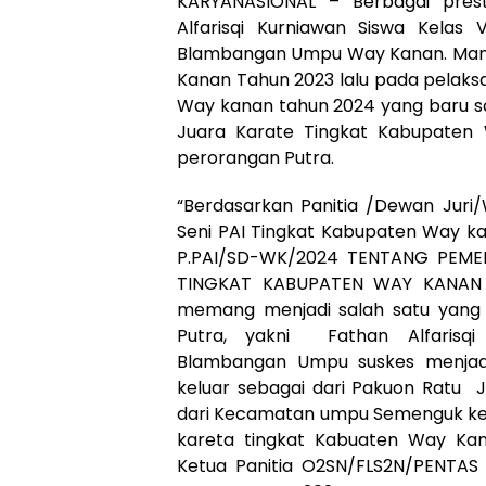
KARYANASIONAL – Berbagai presta
Alfarisqi Kurniawan Siswa Kelas
Blambangan Umpu Way Kanan. Mantan
Kanan Tahun 2023 lalu pada pelak
Way kanan tahun 2024 yang baru sa
Juara Karate Tingkat Kabupaten 
perorangan Putra.
“Berdasarkan Panitia /Dewan Juri
Seni PAI Tingkat Kabupaten Way k
P.PAI/SD-WK/2024 TENTANG PEME
TINGKAT KABUPATEN WAY KANAN 
memang menjadi salah satu yang 
Putra, yakni Fathan Alfarisq
Blambangan Umpu suskes menjadi J
keluar sebagai dari Pakuon Ratu 
dari Kecamatan umpu Semenguk kelu
kareta tingkat Kabuaten Way Kanan
Ketua Panitia O2SN/FLS2N/PENTA