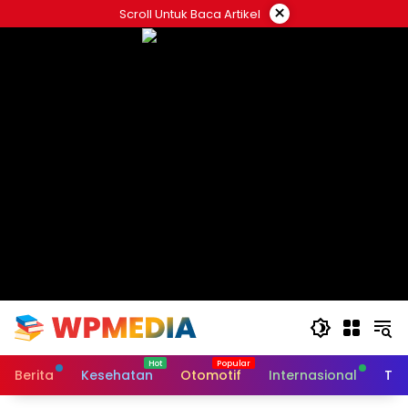
Langsung
×
Scroll Untuk Baca Artikel
ke
konten
Berita
Kesehatan
Otomotif
Internasional
Tek