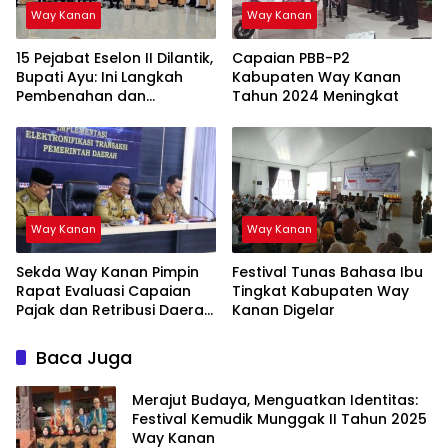
Way Kanan
Way Kanan
15 Pejabat Eselon II Dilantik,
Capaian PBB-P2
Bupati Ayu: Ini Langkah
Kabupaten Way Kanan
Pembenahan dan
Tahun 2024 Meningkat
Pemantapan Organisasi
Way Kanan
Way Kanan
Sekda Way Kanan Pimpin
Festival Tunas Bahasa Ibu
Rapat Evaluasi Capaian
Tingkat Kabupaten Way
Pajak dan Retribusi Daerah
Kanan Digelar
Triwulan III
Baca Juga
Merajut Budaya, Menguatkan Identitas:
Festival Kemudik Munggak II Tahun 2025
Way Kanan