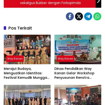
sekaligus Bukber dengan Forkopimda
Pos Terkait
Way Kanan
Way Kanan
Merajut Budaya,
Dinas Pendidikan Way
Menguatkan Identitas:
Kanan Gelar Workshop
Festival Kemudik Munggak
Penyusunan Renstra
II Tahun 2025 Way Kanan
Sekolah