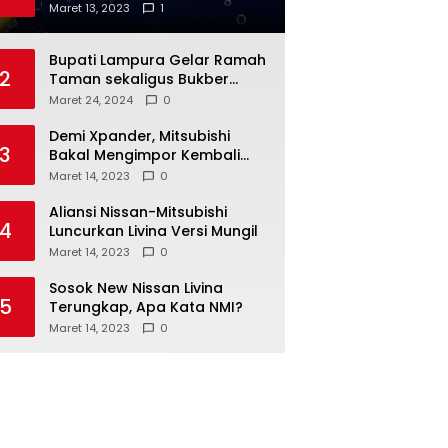
Anda
Maret 13, 2023
1
Bupati Lampura Gelar Ramah
2
Taman sekaligus Bukber
dengan Forkopimda
Maret 24, 2024
0
Demi Xpander, Mitsubishi
3
Bakal Mengimpor Kembali
Pajero Sport
Maret 14, 2023
0
Aliansi Nissan-Mitsubishi
4
Luncurkan Livina Versi Mungil
Maret 14, 2023
0
Sosok New Nissan Livina
5
Terungkap, Apa Kata NMI?
Maret 14, 2023
0