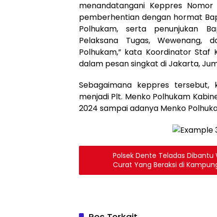
menandatangani Keppres Nomor 2
pemberhentian dengan hormat Bap
Polhukam, serta penunjukan Ba
Pelaksana Tugas, Wewenang, 
Polhukam,” kata Koordinator Staf 
dalam pesan singkat di Jakarta, Jum
Sebagaimana keppres tersebut, k
menjadi Plt. Menko Polhukam Kabine
2024 sampai adanya Menko Polhukam 
Polsek Dente Teladas Dibantu
Curat Yang Beraksi di Kampung
Pos Terkait