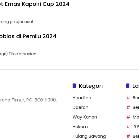
et Emas Kapolri Cup 2024
rang pelajar asal…
oblos di Pemilu 2024
ri) Tito Karnavian…
Kategori
La
Headline
Be
Graha Timur, PO. BOX 11000,
Daerah
Be
Way Kanan
Ma
Hukum
#P
Tulang Bawang
Ber