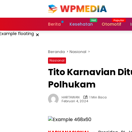
Langsung
ke
konten
Berita
Kesehatan
Otomotif
×
Beranda
Nasional
Nasional
Tito Karnavian Di
Polhukam
HARTAWAN
1 Min Baca
Februari 4, 2024