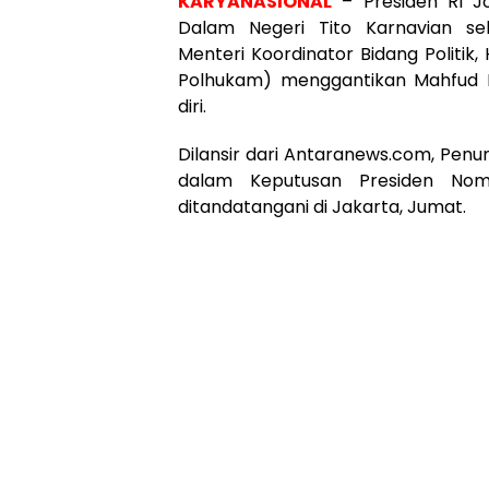
KARYANASIONAL
– Presiden RI J
Dalam Negeri Tito Karnavian seb
Menteri Koordinator Bidang Politi
Polhukam) menggantikan Mahfud 
diri.
Dilansir dari Antaranews.com, Penu
dalam Keputusan Presiden No
ditandatangani di Jakarta, Jumat.