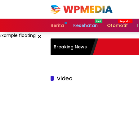
Langsung
ke
konten
Berita
Kesehatan
Otomotif
×
Breaking News
Video