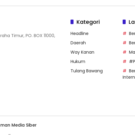
Kategori
La
Headline
Be
Graha Timur, PO. BOX 11000,
Daerah
Be
Way Kanan
Ma
Hukum
#P
Tulang Bawang
Ber
Inter
man Media Siber