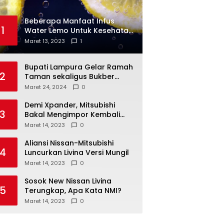
Beberapa Manfaat Infus
1
Water Lemo Untuk Kesehatan
Anda
Maret 13, 2023
1
Bupati Lampura Gelar Ramah
2
Taman sekaligus Bukber
dengan Forkopimda
Maret 24, 2024
0
Demi Xpander, Mitsubishi
3
Bakal Mengimpor Kembali
Pajero Sport
Maret 14, 2023
0
Aliansi Nissan-Mitsubishi
4
Luncurkan Livina Versi Mungil
Maret 14, 2023
0
Sosok New Nissan Livina
5
Terungkap, Apa Kata NMI?
Maret 14, 2023
0