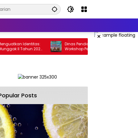
×
uatkan Identitas:
Dinas Pendidikan Way Kanan Gelar
ggak II Tahun 2025
Workshop Penyusunan Renstra Sekolah
Popular Posts